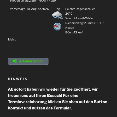
Niederschlag:
2.5mm
/
90%
/
Regen
Vorhersage
10. August 2026
Tag
Leichte Regenschauer
20°C
Wind: 24 km/h WNW
Niederschlag:
2.5mm
/
90%
/
Regen
Böen: 43 km/h
Mehr...
Administration
HINWEIS
Ab sofort haben wir wieder für Sie geöffnet, wir
freuen uns auf Ihren Besuch! Für eine
Terminvereinbarung klicken Sie oben auf den Button
Kontakt und nutzen das Formular.