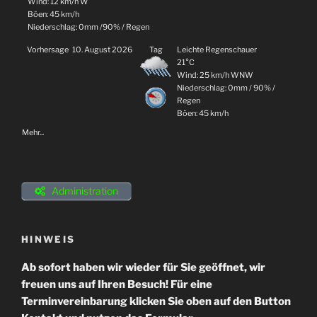
Wind: 12 km/h W
Böen: 45 km/h
Niederschlag:
0mm
/
90%
/
Regen
Vorhersage
10. August 2026
Tag
Leichte Regenschauer
21°C
Wind: 25 km/h WNW
Niederschlag:
0mm
/
90%
/
Regen
Böen: 45 km/h
Mehr...
Administration
HINWEIS
Ab sofort haben wir wieder für Sie geöffnet, wir
freuen uns auf Ihren Besuch! Für eine
Terminvereinbarung klicken Sie oben auf den Button