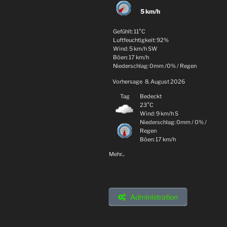
5 km/h
Gefühlt: 11°C
Luftfeuchtigkeit: 92%
Wind: 5 km/h SW
Böen: 17 km/h
Niederschlag:
0mm
/
0%
/
Regen
Vorhersage
8. August 2026
Tag
Bedeckt
23°C
Wind: 9 km/h S
Niederschlag:
0mm
/
0%
/
Regen
Böen: 17 km/h
Mehr...
Administration