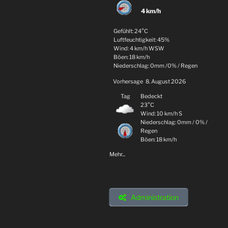
4 km/h
Gefühlt: 24°C
Luftfeuchtigkeit: 45%
Wind: 4 km/h WSW
Böen: 18 km/h
Niederschlag:
0mm
/
0%
/
Regen
Vorhersage
8. August 2026
Tag
Bedeckt
23°C
Wind: 10 km/h S
Niederschlag:
0mm
/
0%
/
Regen
Böen: 18 km/h
Mehr...
Administration