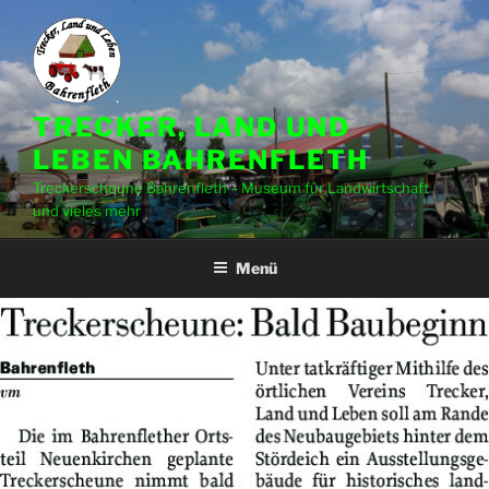
Zum
Inhalt
springen
TRECKER, LAND UND
LEBEN BAHRENFLETH
Treckerscheune Bahrenfleth – Museum für Landwirtschaft
und vieles mehr
Menü