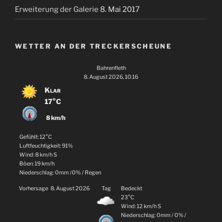
Erweiterung der Galerie
8. Mai 2017
WETTER AN DER TRECKERSCHEUNE
Bahrenfleth
8. August 2026, 10:16
Klar
17°C
8 km/h
Gefühlt: 12°C
Luftfeuchtigkeit: 91%
Wind: 8 km/h S
Böen: 19 km/h
Niederschlag:
0mm
/
0%
/
Regen
Vorhersage
8. August 2026
Tag
Bedeckt
23°C
Wind: 12 km/h S
Niederschlag:
0mm
/
0%
/