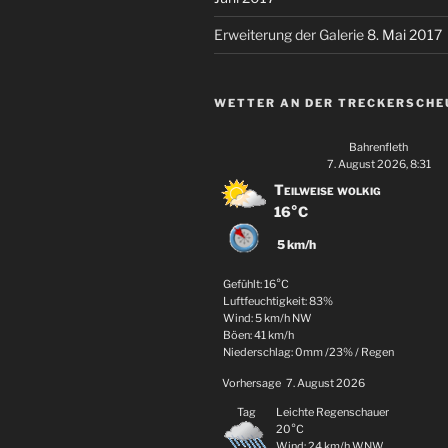
Erweiterung der Galerie
8. Mai 2017
WETTER AN DER TRECKERSCHE
Bahrenfleth
7. August 2026, 8:31
Teilweise wolkig
16°C
5 km/h
Gefühlt: 16°C
Luftfeuchtigkeit: 83%
Wind: 5 km/h NW
Böen: 41 km/h
Niederschlag:
0mm
/
23%
/
Regen
Vorhersage
7. August 2026
Tag
Leichte Regenschauer
20°C
Wind: 24 km/h WNW