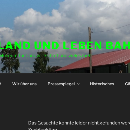
 LAND UND LEBEN BA
Museum für Landwirtschaft und vieles mehr
t
Wir über uns
Pressespiegel
Historisches
Gä
Das Gesuchte konnte leider nicht gefunden werden
Suchfunktion.