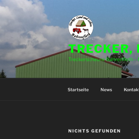
Zum
Inhalt
springen
TRECKER,
Treckerscheune Bahrenfleth – 
Startseite
News
Kontak
NICHTS GEFUNDEN