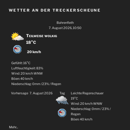
WETTER AN DER TRECKERSCHEUNE
Bahrenfleth
7. August 2026, 10:50
Teilweise wolkig
18°C
20 km/h
Gefühlt: 16°C
Luftfeuchtigkeit: 83%
Wind: 20 km/h WNW
Böen: 40 km/h
Niederschlag:
0mm
/
23%
/
Regen
Vorhersage
7. August 2026
Tag
Leichte Regenschauer
19°C
Wind: 20 km/h WNW
Niederschlag:
0mm
/
23%
/
Regen
Böen: 40 km/h
Mehr...