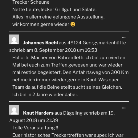
Trecker Scheune
Nette Leute, lecker Grillgut und Salate.
Alles in allem eine gelungene Ausstellung,
wir kommen gerne wieder
Diese
...
Meta
Johannes Koehl
aus
49124 Georgsmarienhütte
ein-/
schrieb am
8. September 2018
um
16:53
Hallo ihr Macher von Bahrenfleth.Ich bin zum vierten
Mal bei euch zum Treffen gewesen und war wieder
mal restlos begeistert. Den Anfahrtsweg von 300 Km
nehme ich immer wieder gerne in Kauf. Was euer
Team da auf die Beine stellt sucht seines Gleichen.
Ich bin in 2 Jahre wieder dabei.
Diese
...
Meta
Knut Harders
aus
Dägeling
schrieb am
19.
ein-/
August 2018
um
21:39
Tolle Veranstaltung !!
Euer historisches Treckertreffen war super. Ich war