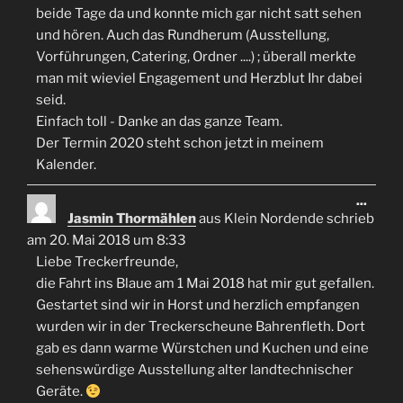
beide Tage da und konnte mich gar nicht satt sehen
und hören. Auch das Rundherum (Ausstellung,
Vorführungen, Catering, Ordner ....) ; überall merkte
man mit wieviel Engagement und Herzblut Ihr dabei
seid.
Einfach toll - Danke an das ganze Team.
Der Termin 2020 steht schon jetzt in meinem
Kalender.
Diese
...
Meta
Jasmin Thormählen
aus
Klein Nordende
schrieb
ein-/
am
20. Mai 2018
um
8:33
Liebe Treckerfreunde,
die Fahrt ins Blaue am 1 Mai 2018 hat mir gut gefallen.
Gestartet sind wir in Horst und herzlich empfangen
wurden wir in der Treckerscheune Bahrenfleth. Dort
gab es dann warme Würstchen und Kuchen und eine
sehenswürdige Ausstellung alter landtechnischer
Geräte.