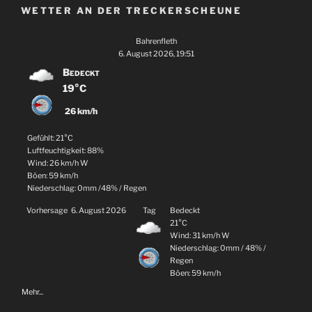
WETTER AN DER TRECKERSCHEUNE
Bahrenfleth
6. August 2026, 19:51
Bedeckt
19°C
26 km/h
Gefühlt: 21°C
Luftfeuchtigkeit: 88%
Wind: 26 km/h W
Böen: 59 km/h
Niederschlag:
0mm
/
48%
/
Regen
Vorhersage
6. August 2026
Tag
Bedeckt
21°C
Wind: 31 km/h W
Niederschlag:
0mm
/
48%
/
Regen
Böen: 59 km/h
Mehr...