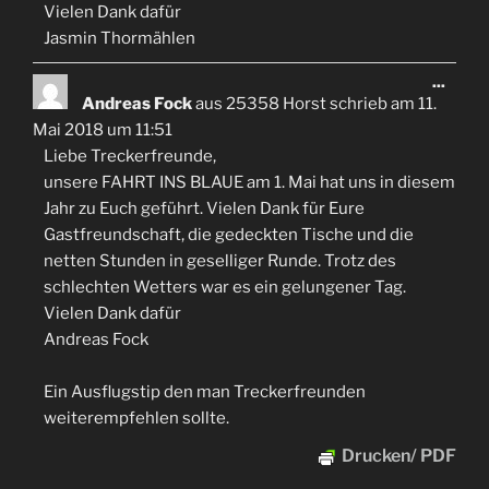
Vielen Dank dafür
Jasmin Thormählen
Diese
...
Meta
Andreas Fock
aus
25358 Horst
schrieb am
11.
ein-/
Mai 2018
um
11:51
Liebe Treckerfreunde,
unsere FAHRT INS BLAUE am 1. Mai hat uns in diesem
Jahr zu Euch geführt. Vielen Dank für Eure
Gastfreundschaft, die gedeckten Tische und die
netten Stunden in geselliger Runde. Trotz des
schlechten Wetters war es ein gelungener Tag.
Vielen Dank dafür
Andreas Fock
Ein Ausflugstip den man Treckerfreunden
weiterempfehlen sollte.
Drucken/ PDF