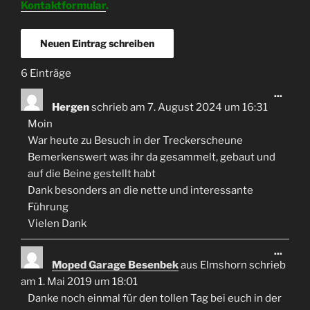
Kontaktformular
.
6 Einträge
Diese
...
Meta
Hergen
schrieb am
7. August 2024
um
16:31
ein-/
Moin
War heute zu Besuch in der Treckerscheune
Bemerkenswert was ihr da gesammelt, gebaut und
auf die Beine gestellt habt
Dank besonders an die nette und interessante
Führung
Vielen Dank
Diese
...
Meta
Moped Garage Besenbek
aus
Elmshorn
schrieb
ein-/
am
1. Mai 2019
um
18:01
Danke noch einmal für den tollen Tag bei euch in der